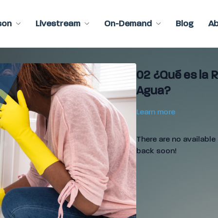
son
Livestream
On-Demand
Blog
A
02 ¿Qué es la 
Agua?
Learn more
There are no availabl
back soon!