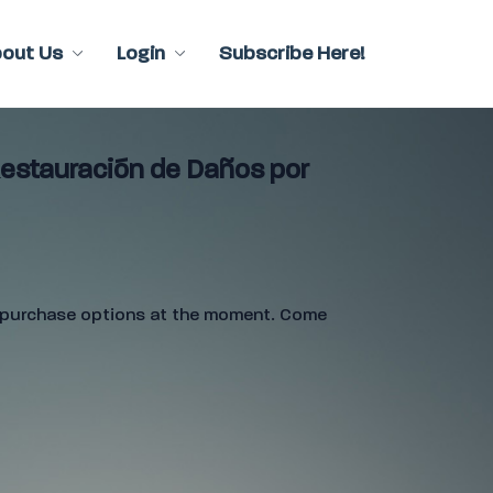
bout Us
Login
Subscribe Here!
Restauración de Daños por
e purchase options at the moment. Come