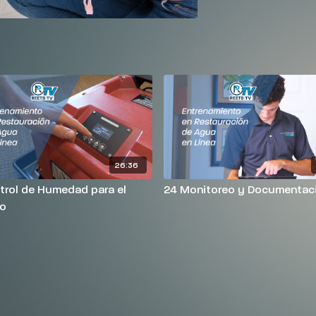
26:36
trol de Humedad para el
24 Monitoreo y Documentac
o