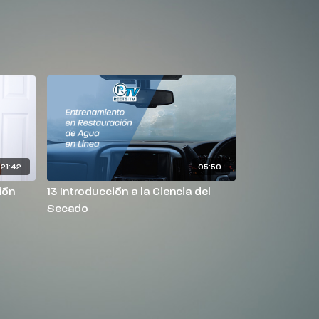
21:42
05:50
ión
13 Introducción a la Ciencia del
Secado